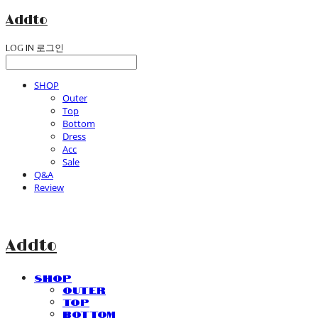
Addto
LOG IN
로그인
SHOP
Outer
Top
Bottom
Dress
Acc
Sale
Q&A
Review
Addto
SHOP
Outer
Top
Bottom