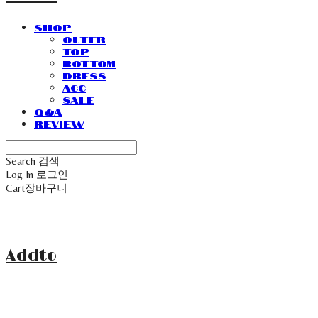
SHOP
Outer
Top
Bottom
Dress
Acc
Sale
Q&A
Review
Search
검색
Log In
로그인
Cart
장바구니
Addto