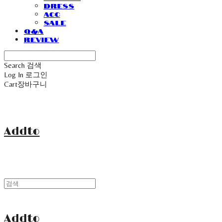
Dress
Acc
Sale
Q&A
Review
Search
검색
Log In
로그인
Cart
장바구니
Addto
Addto