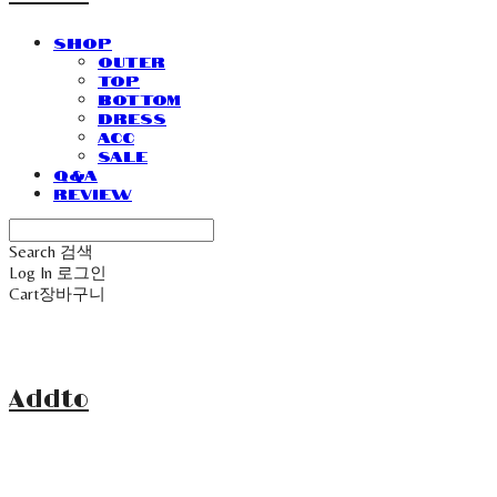
SHOP
Outer
Top
Bottom
Dress
Acc
Sale
Q&A
Review
Search
검색
Log In
로그인
Cart
장바구니
Addto