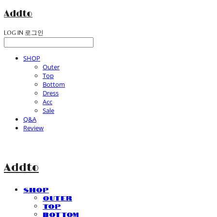
Addto
LOG IN
로그인
SHOP
Outer
Top
Bottom
Dress
Acc
Sale
Q&A
Review
Addto
SHOP
Outer
Top
Bottom