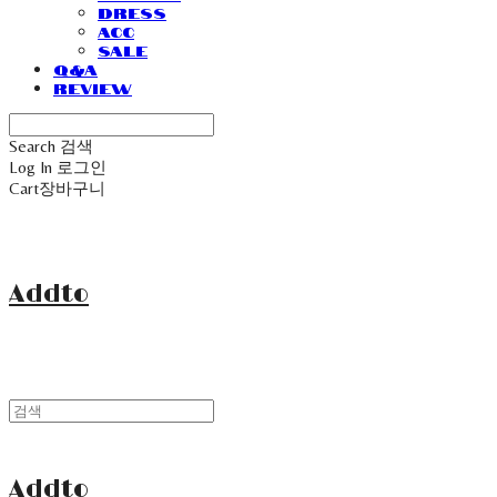
Dress
Acc
Sale
Q&A
Review
Search
검색
Log In
로그인
Cart
장바구니
Addto
Addto