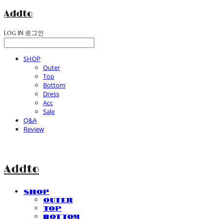
Addto
LOG IN
로그인
SHOP
Outer
Top
Bottom
Dress
Acc
Sale
Q&A
Review
Addto
SHOP
Outer
Top
Bottom