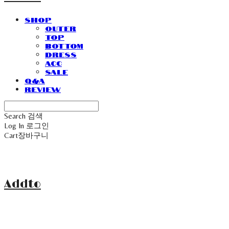
SHOP
Outer
Top
Bottom
Dress
Acc
Sale
Q&A
Review
Search
검색
Log In
로그인
Cart
장바구니
Addto