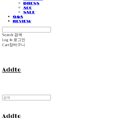
Dress
Acc
Sale
Q&A
Review
Search
검색
Log In
로그인
Cart
장바구니
Addto
Addto