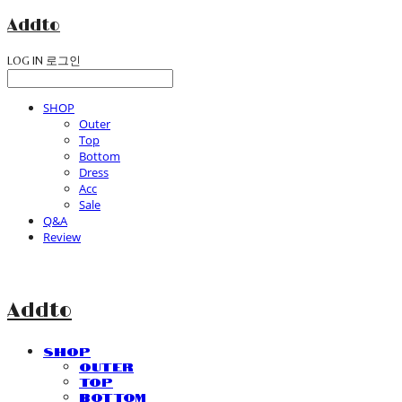
Addto
LOG IN
로그인
SHOP
Outer
Top
Bottom
Dress
Acc
Sale
Q&A
Review
Addto
SHOP
Outer
Top
Bottom