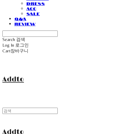
Dress
Acc
Sale
Q&A
Review
Search
검색
Log In
로그인
Cart
장바구니
Addto
Addto