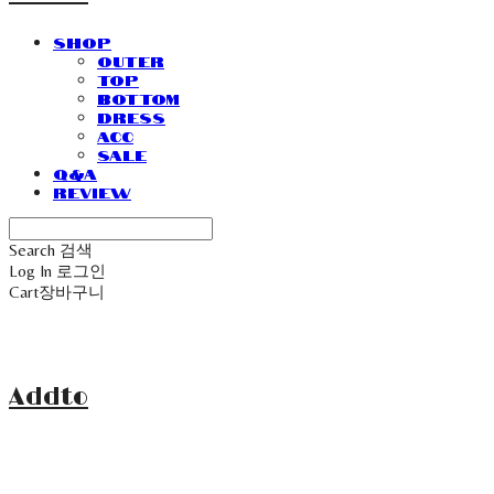
SHOP
Outer
Top
Bottom
Dress
Acc
Sale
Q&A
Review
Search
검색
Log In
로그인
Cart
장바구니
Addto