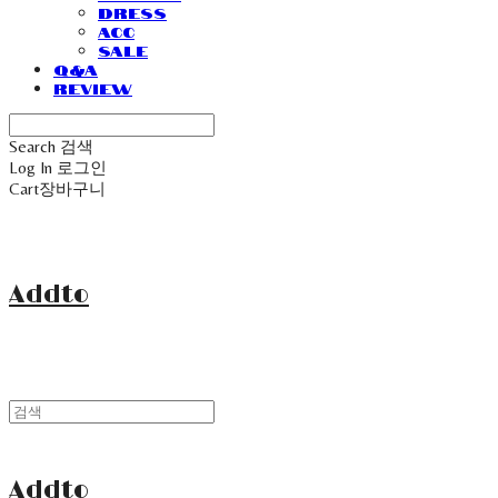
Dress
Acc
Sale
Q&A
Review
Search
검색
Log In
로그인
Cart
장바구니
Addto
Addto