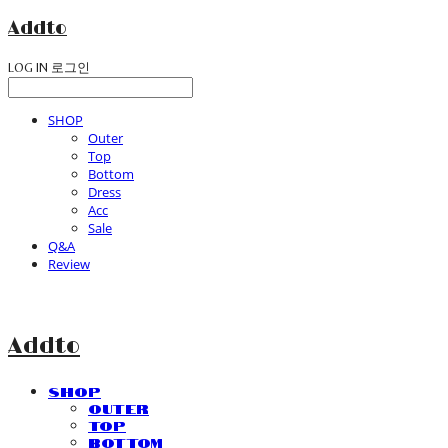
Addto
LOG IN
로그인
SHOP
Outer
Top
Bottom
Dress
Acc
Sale
Q&A
Review
Addto
SHOP
Outer
Top
Bottom