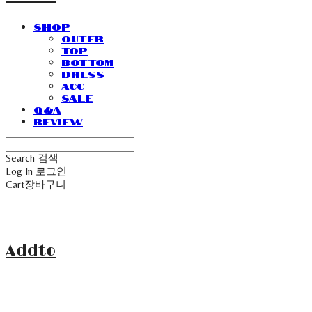
SHOP
Outer
Top
Bottom
Dress
Acc
Sale
Q&A
Review
Search
검색
Log In
로그인
Cart
장바구니
Addto