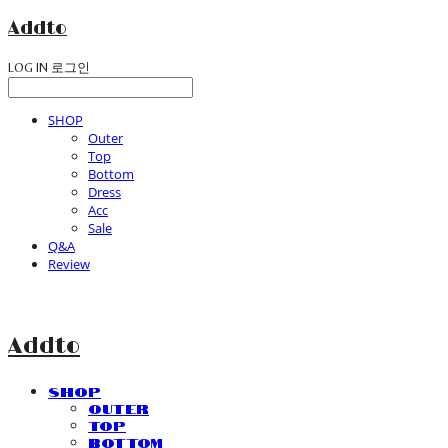
Addto
LOG IN
로그인
SHOP
Outer
Top
Bottom
Dress
Acc
Sale
Q&A
Review
Addto
SHOP
Outer
Top
Bottom