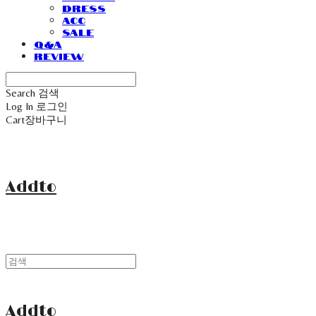
Dress
Acc
Sale
Q&A
Review
Search
검색
Log In
로그인
Cart
장바구니
Addto
Addto