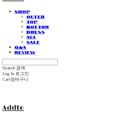
SHOP
Outer
Top
Bottom
Dress
Acc
Sale
Q&A
Review
Search
검색
Log In
로그인
Cart
장바구니
Addto