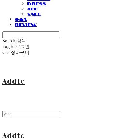
Dress
Acc
Sale
Q&A
Review
Search
검색
Log In
로그인
Cart
장바구니
Addto
Addto