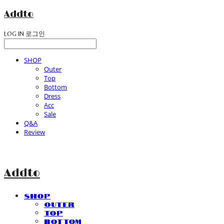
Addto
LOG IN
로그인
SHOP
Outer
Top
Bottom
Dress
Acc
Sale
Q&A
Review
Addto
SHOP
Outer
Top
Bottom