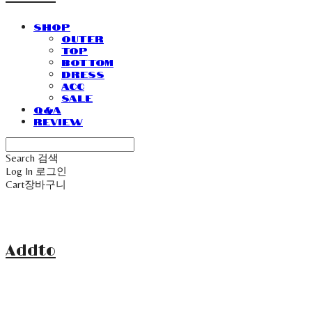
SHOP
Outer
Top
Bottom
Dress
Acc
Sale
Q&A
Review
Search
검색
Log In
로그인
Cart
장바구니
Addto