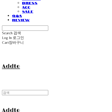
Dress
Acc
Sale
Q&A
Review
Search
검색
Log In
로그인
Cart
장바구니
Addto
Addto