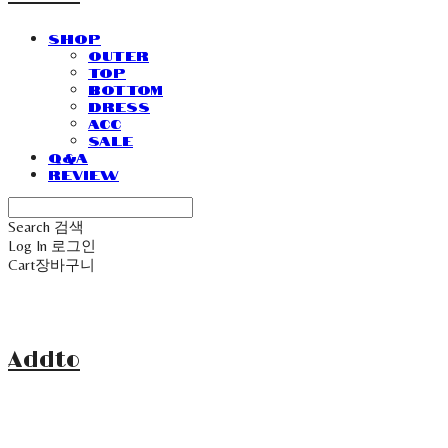
SHOP
Outer
Top
Bottom
Dress
Acc
Sale
Q&A
Review
Search
검색
Log In
로그인
Cart
장바구니
Addto