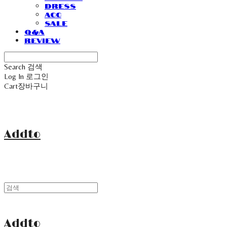
Dress
Acc
Sale
Q&A
Review
Search
검색
Log In
로그인
Cart
장바구니
Addto
Addto