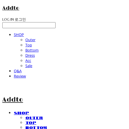
Addto
LOG IN
로그인
SHOP
Outer
Top
Bottom
Dress
Acc
Sale
Q&A
Review
Addto
SHOP
Outer
Top
Bottom