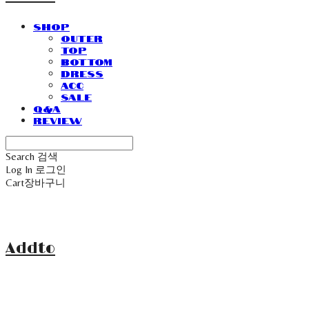
SHOP
Outer
Top
Bottom
Dress
Acc
Sale
Q&A
Review
Search
검색
Log In
로그인
Cart
장바구니
Addto