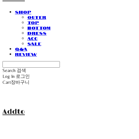
SHOP
Outer
Top
Bottom
Dress
Acc
Sale
Q&A
Review
Search
검색
Log In
로그인
Cart
장바구니
Addto