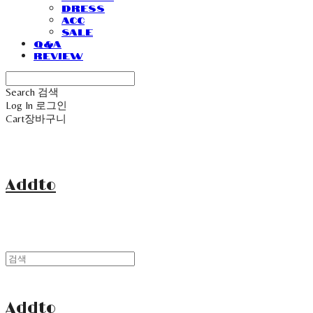
Dress
Acc
Sale
Q&A
Review
Search
검색
Log In
로그인
Cart
장바구니
Addto
Addto