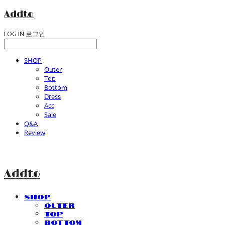
Addto
LOG IN
로그인
SHOP
Outer
Top
Bottom
Dress
Acc
Sale
Q&A
Review
Addto
SHOP
Outer
Top
Bottom