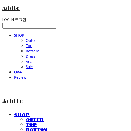
Addto
LOG IN
로그인
SHOP
Outer
Top
Bottom
Dress
Acc
Sale
Q&A
Review
Addto
SHOP
Outer
Top
Bottom