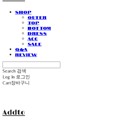
SHOP
Outer
Top
Bottom
Dress
Acc
Sale
Q&A
Review
Search
검색
Log In
로그인
Cart
장바구니
Addto