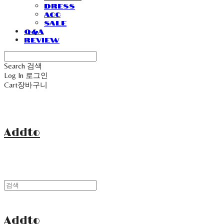
Dress
Acc
Sale
Q&A
Review
Search
검색
Log In
로그인
Cart
장바구니
Addto
Addto