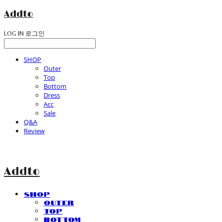
Addto
LOG IN
로그인
SHOP
Outer
Top
Bottom
Dress
Acc
Sale
Q&A
Review
Addto
SHOP
Outer
Top
Bottom