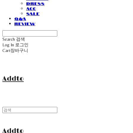
Dress
Acc
Sale
Q&A
Review
Search
검색
Log In
로그인
Cart
장바구니
Addto
Addto