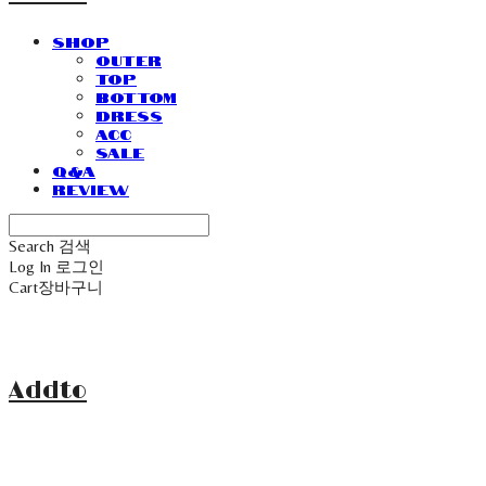
SHOP
Outer
Top
Bottom
Dress
Acc
Sale
Q&A
Review
Search
검색
Log In
로그인
Cart
장바구니
Addto