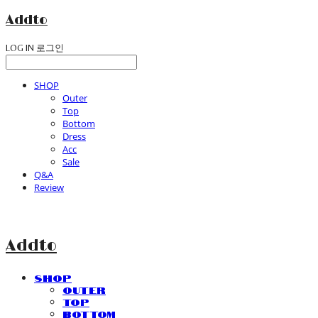
Addto
LOG IN
로그인
SHOP
Outer
Top
Bottom
Dress
Acc
Sale
Q&A
Review
Addto
SHOP
Outer
Top
Bottom