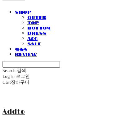
SHOP
Outer
Top
Bottom
Dress
Acc
Sale
Q&A
Review
Search
검색
Log In
로그인
Cart
장바구니
Addto