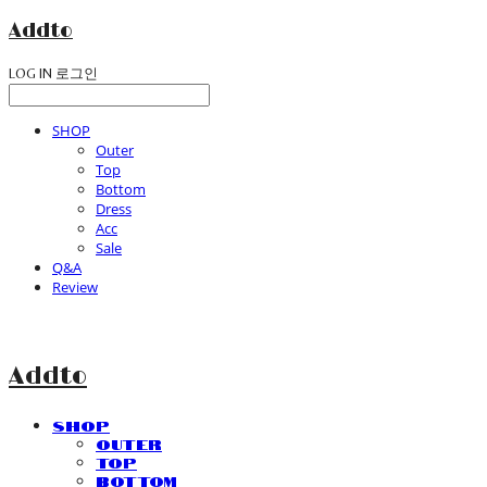
Addto
LOG IN
로그인
SHOP
Outer
Top
Bottom
Dress
Acc
Sale
Q&A
Review
Addto
SHOP
Outer
Top
Bottom