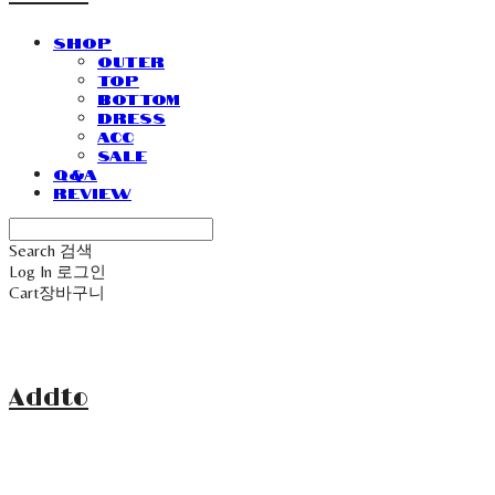
SHOP
Outer
Top
Bottom
Dress
Acc
Sale
Q&A
Review
Search
검색
Log In
로그인
Cart
장바구니
Addto