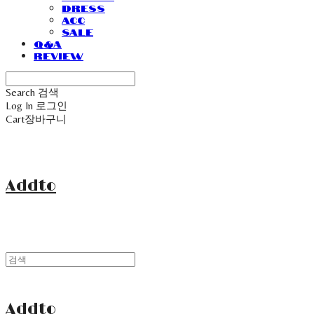
Dress
Acc
Sale
Q&A
Review
Search
검색
Log In
로그인
Cart
장바구니
Addto
Addto