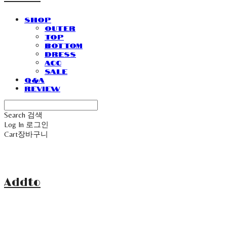
SHOP
Outer
Top
Bottom
Dress
Acc
Sale
Q&A
Review
Search
검색
Log In
로그인
Cart
장바구니
Addto