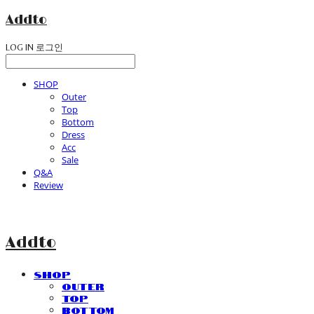
Addto
LOG IN
로그인
SHOP
Outer
Top
Bottom
Dress
Acc
Sale
Q&A
Review
Addto
SHOP
Outer
Top
Bottom