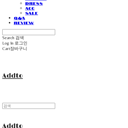
Dress
Acc
Sale
Q&A
Review
Search
검색
Log In
로그인
Cart
장바구니
Addto
Addto