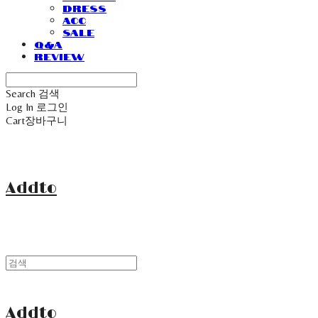
Dress
Acc
Sale
Q&A
Review
Search
검색
Log In
로그인
Cart
장바구니
Addto
Addto