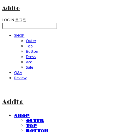
Addto
LOG IN
로그인
SHOP
Outer
Top
Bottom
Dress
Acc
Sale
Q&A
Review
Addto
SHOP
Outer
Top
Bottom