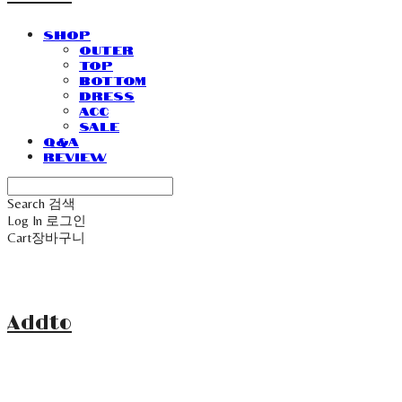
SHOP
Outer
Top
Bottom
Dress
Acc
Sale
Q&A
Review
Search
검색
Log In
로그인
Cart
장바구니
Addto