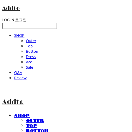
Addto
LOG IN
로그인
SHOP
Outer
Top
Bottom
Dress
Acc
Sale
Q&A
Review
Addto
SHOP
Outer
Top
Bottom