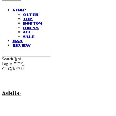
SHOP
Outer
Top
Bottom
Dress
Acc
Sale
Q&A
Review
Search
검색
Log In
로그인
Cart
장바구니
Addto