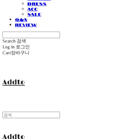
Dress
Acc
Sale
Q&A
Review
Search
검색
Log In
로그인
Cart
장바구니
Addto
Addto