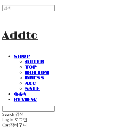
Addto
SHOP
Outer
Top
Bottom
Dress
Acc
Sale
Q&A
Review
Search
검색
Log In
로그인
Cart
장바구니