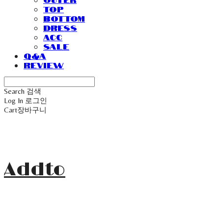
Top
Bottom
Dress
Acc
Sale
Q&A
Review
Search
검색
Log In
로그인
Cart
장바구니
Addto