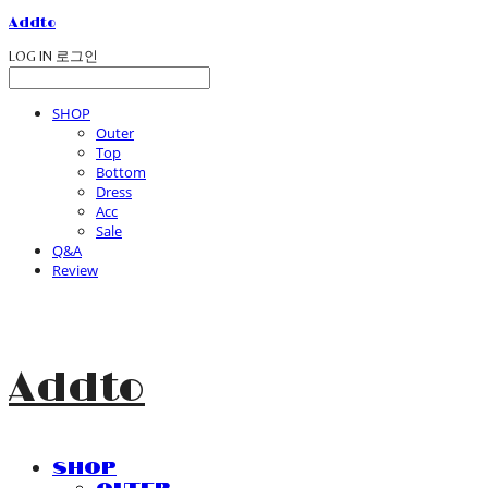
Addto
LOG IN
로그인
SHOP
Outer
Top
Bottom
Dress
Acc
Sale
Q&A
Review
Addto
SHOP
Outer