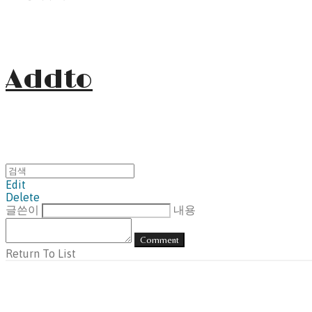
Addto
Edit
Delete
글쓴이
내용
Comment
Return To List